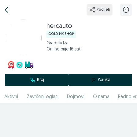
Podijeli
hercauto
GOLD PIK SHOP
Grad: Ilidža
Online prije 16 sati
Broj
Poruka
Aktivni
Završeni oglasi
Dojmovi
O nama
Radno vr