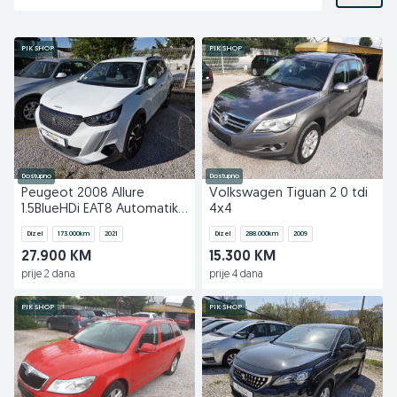
PIK SHOP
PIK SHOP
Dostupno
Dostupno
Peugeot 2008 Allure
Volkswagen Tiguan 2 0 tdi
1.5BlueHDi EAT8 Automatik
4x4
KAMERA NAVI LED
Dizel
173.000
km
2021
Dizel
288.000
km
2009
27.900 KM
15.300 KM
prije 2 dana
prije 4 dana
PIK SHOP
PIK SHOP