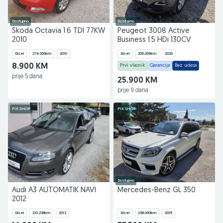
Dostupno
Dostupno
Škoda Octavia 1.6 TDI 77KW
Peugeot 3008 Active
2010
Business 1.5 HDi 130CV
Dizel
274.000
km
2010
Dizel
205.009
km
2020
8.900 KM
Prvi vlasnik
Garancija
Bez udesa
prije 5 dana
25.900 KM
prije 9 dana
PIK SHOP
PIK SHOP
Dostupno
Audi A3 AUTOMATIK NAVI
Mercedes-Benz GL 350
2012
Dizel
210.236
km
2012
Dizel
238.000
km
2015