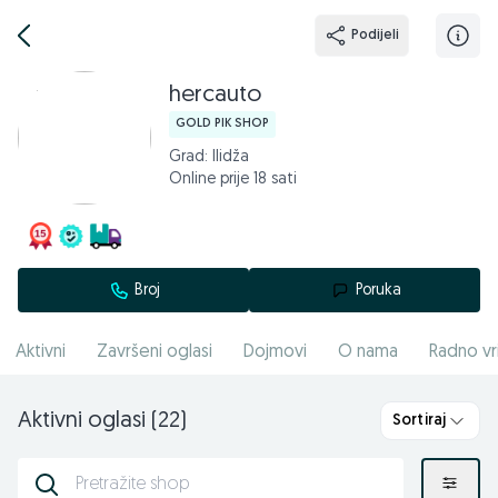
Podijeli
hercauto
GOLD PIK SHOP
Grad: Ilidža
Online prije 18 sati
Broj
Poruka
Aktivni
Završeni oglasi
Dojmovi
O nama
Radno vr
Aktivni oglasi (22)
Sortiraj