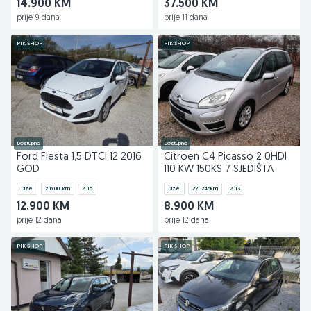
14.900 KM
37.500 KM
prije 9 dana
prije 11 dana
PIK SHOP
PIK SHOP
Dostupno
Dostupno
Ford Fiesta 1,5 DTCI 12 2016
Citroen C4 Picasso 2 0HDI
GOD
110 KW 150KS 7 SJEDIŠTA
Dizel
216.000
km
2016
Dizel
221.246
km
2013
12.900 KM
8.900 KM
prije 12 dana
prije 12 dana
PIK SHOP
PIK SHOP