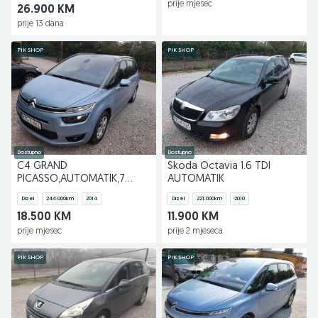
prije mjesec
26.900 KM
prije 13 dana
PIK SHOP
PIK SHOP
Dostupno
Dostupno
C4 GRAND
Škoda Octavia 1.6 TDI
PICASSO,AUTOMATIK,7
AUTOMATIK
SJEDIŠTA
Dizel
244.000
km
2014
Dizel
221.000
km
2010
18.500 KM
11.900 KM
prije mjesec
prije 2 mjeseca
PIK SHOP
PIK SHOP