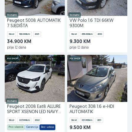
Dostupno
Dostupno
Peugeot 5008 AUTOMATIK
VW Polo 1.6 TDI 66KW
7 SJEDIŠTA
9300M
Dizel
180.000
km
2021
Dizel
256.000
km
2010
34.900 KM
9.300 KM
prije 12 dana
prije 12 dana
PIK SHOP
PIK SHOP
Dostupno
Peugeot 2008 Eat8 ALLURE
Peugeot 308 1.6 e-HDI
SPORT XSENON LED NAVY
AUTOMATIK
KAMERA 2022
Dizel
227.000
km
2022
Dizel
221.000
km
2011
Prvi vlasnik
Garancija
Bez udesa
9.500 KM