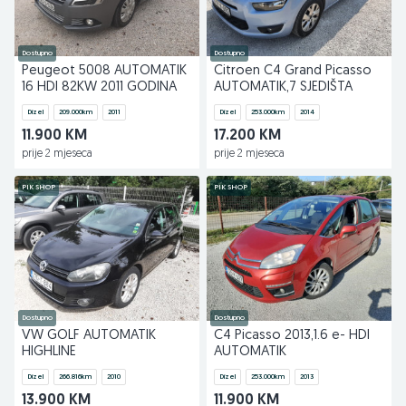
Dostupno
Dostupno
Peugeot 5008 AUTOMATIK
Citroen C4 Grand Picasso
16 HDI 82KW 2011 GODINA
AUTOMATIK,7 SJEDIŠTA
Dizel
209.000
km
2011
Dizel
253.000
km
2014
11.900 KM
17.200 KM
prije 2 mjeseca
prije 2 mjeseca
PIK SHOP
PIK SHOP
Dostupno
Dostupno
VW GOLF AUTOMATIK
C4 Picasso 2013,1.6 e- HDI
HIGHLINE
AUTOMATIK
Dizel
266.816
km
2010
Dizel
253.000
km
2013
13.900 KM
11.900 KM