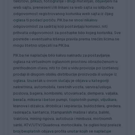
tekstovi, prikazi, fotografije i drugi materijali, objavljeni na
web sajtu, preneseni i/ili linkani sa web sajta su isključiva
odgovornost registrovanog korisnika web sajta iz čijeg
oglasa ti podaci potiču. PIK.ba ne snosi nikakvu
odgovornost za sadržaj koji postavljaju korisnici, niti
prihvata odgovornost za postupke bilo kojeg korisnika. Sve
povrede i eventualna kršenja pravila prema trećim licima ne
mogu štetno utjecati na PIK.ba.
PIK.ba ne naplaćuje bilo kakvu naknadu za postavljanje
oglasa na virtuelnom oglasnom prostoru obrazloženom u
prethodnom stavu, niti to čini u vidu provizije po izvršenoj
prodaji ili drugom obliku distribucije proizvoda ili usluge iz
oglasa. Izuzetak u ovom slučaju je objava u kategoriji
nekretnina, automobila, teretnih vozila, servisa/usluga,
poslova, bagera, kombinirki, utovarivača, dempera, valjaka,
berača, miksera i beton pumpi, toplotnih pumpi, viljuškara,
kranova i dizalica, drobilica i separacija, buldoždera, gredera,
raskrajača, kantarica, štamparskih mašina i alata, balirki,
traktora, mining rigova, autobusa i minibusa, motnornih
sanki, ATV/UTV/Quadova, motocikala, te oglasi koji prelaze
broj besplatnih objava profila unutar kojih se naplaćuje