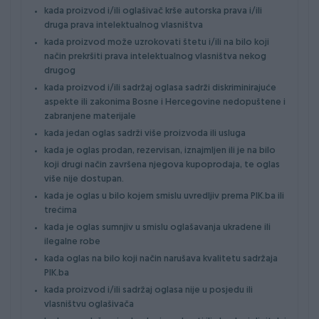
kada proizvod i/ili oglašivač krše autorska prava i/ili
druga prava intelektualnog vlasništva
kada proizvod može uzrokovati štetu i/ili na bilo koji
način prekršiti prava intelektualnog vlasništva nekog
drugog
kada proizvod i/ili sadržaj oglasa sadrži diskriminirajuće
aspekte ili zakonima Bosne i Hercegovine nedopuštene i
zabranjene materijale
kada jedan oglas sadrži više proizvoda ili usluga
kada je oglas prodan, rezervisan, iznajmljen ili je na bilo
koji drugi način završena njegova kupoprodaja, te oglas
više nije dostupan.
kada je oglas u bilo kojem smislu uvredljiv prema PIK.ba ili
trećima
kada je oglas sumnjiv u smislu oglašavanja ukradene ili
ilegalne robe
kada oglas na bilo koji način narušava kvalitetu sadržaja
PIK.ba
kada proizvod i/ili sadržaj oglasa nije u posjedu ili
vlasništvu oglašivača