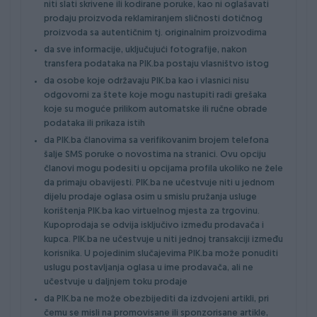
niti slati skrivene ili kodirane poruke, kao ni oglašavati
prodaju proizvoda reklamiranjem sličnosti dotičnog
proizvoda sa autentičnim tj. originalnim proizvodima
da sve informacije, uključujući fotografije, nakon
transfera podataka na PIK.ba postaju vlasništvo istog
da osobe koje održavaju PIK.ba kao i vlasnici nisu
odgovorni za štete koje mogu nastupiti radi grešaka
koje su moguće prilikom automatske ili ručne obrade
podataka ili prikaza istih
da PIK.ba članovima sa verifikovanim brojem telefona
šalje SMS poruke o novostima na stranici. Ovu opciju
članovi mogu podesiti u opcijama profila ukoliko ne žele
da primaju obavijesti. PIK.ba ne učestvuje niti u jednom
dijelu prodaje oglasa osim u smislu pružanja usluge
korištenja PIK.ba kao virtuelnog mjesta za trgovinu.
Kupoprodaja se odvija isključivo između prodavača i
kupca. PIK.ba ne učestvuje u niti jednoj transakciji između
korisnika. U pojedinim slučajevima PIK.ba može ponuditi
uslugu postavljanja oglasa u ime prodavača, ali ne
učestvuje u daljnjem toku prodaje
da PIK.ba ne može obezbijediti da izdvojeni artikli, pri
čemu se misli na promovisane ili sponzorisane artikle,