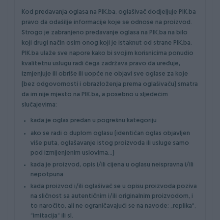
Kod predavanja oglasa na PIK.ba, oglašivač dodjeljuje PIK.ba
pravo da odašilje informacije koje se odnose na proizvod.
Strogo je zabranjeno predavanje oglasa na PIK.ba na bilo
koji drugi način osim onog koji je istaknut od strane PIK.ba.
PIK.ba ulaže sve napore kako bi svojim korisnicima ponudio
kvalitetnu uslugu radi čega zadržava pravo da uređuje,
izmjenjuje ili obriše ili uopće ne objavi sve oglase za koje
(bez odgovornosti i obrazloženja prema oglašivaču) smatra
da im nije mjesto na PIK.ba, a posebno u sljedećim
slučajevima:
kada je oglas predan u pogrešnu kategoriju
ako se radi o duplom oglasu (identičan oglas objavljen
više puta, oglašavanje istog proizvoda ili usluge samo
pod izmijenjenim uslovima...)
kada je proizvod, opis i/ili cijena u oglasu neispravna i/ili
nepotpuna
kada proizvod i/ili oglašivač se u opisu proizvoda poziva
na sličnost sa autentičnim i/ili originalnim proizvodom, i
to naročito, ali ne ograničavajući se na navode: „replika“,
“imitacija“ ili sl.