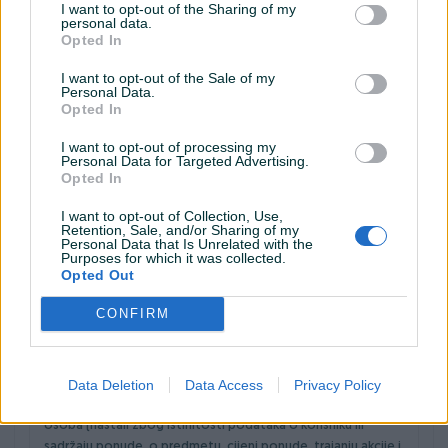
I want to opt-out of the Sharing of my
predviđena Zakonom. Zakon o žigu primjenjuje se i na
personal data.
Opted In
žigove koji su međunarodno registrovani za teritorij BiH.
Svaki korisnik odgovara za povredu bilo kakvih prava vezanih
I want to opt-out of the Sale of my
Personal Data.
za patent.
Opted In
Svaki korisnik odgovoran je za povrede industrijskiog
I want to opt-out of processing my
dizajna, oznake geografskog porijekla, i imena porijekla.
Personal Data for Targeted Advertising.
Opted In
PIK.ba ne daje nikakve garancije o tačnosti, potpunosti ili
autentičnosti sadržaja koji objavljuju korisnici. U slučaju bilo
I want to opt-out of Collection, Use,
kakvih zahtjeva trećih osoba vezanih za naknadu štete od
Retention, Sale, and/or Sharing of my
Personal Data that Is Unrelated with the
PIK.ba, a koja bi bila u vezi sa sadržajem dostavljenim od
Purposes for which it was collected.
korisnika, korisnik u cijelosti preuzima odgovornost i
Opted Out
obavezu poduzeti sve radnje kako bi odbranio i zaštitio
PIK.ba od svih takvih zahtjeva. Korisnik se obvezuje
CONFIRM
nadoknaditi PIK.ba svaki trošak kao i svu štetu koja bi nastala
na temelju zahtjeva trećih osoba, a po bilo kojoj osnovi
vezanoj uz materijal dostavljen od korisnika.
Data Deletion
Data Access
Privacy Policy
Svi eventualni sporovi nastali iz odnosa oglašivača i trećih
osoba (nastali zbog istinitosti podataka o korisniku ili
sadržaju ponude, o predmetu, cijeni ponude, trajanju akcije i