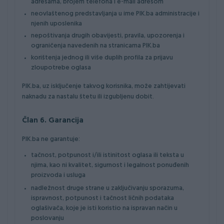
adresama, brojem telefona i e-mail adresom
neovlaštenog predstavljanja u ime PIK.ba administracije i
njenih uposlenika
nepoštivanja drugih obavijesti, pravila, upozorenja i
ograničenja navedenih na stranicama PIK.ba
korištenja jednog ili više duplih profila za prijavu
zloupotrebe oglasa
PIK.ba, uz isključenje takvog korisnika, može zahtijevati
naknadu za nastalu štetu ili izgubljenu dobit.
Član 6. Garancija
PIK.ba ne garantuje:
tačnost, potpunost i/ili istinitost oglasa ili teksta u
njima, kao ni kvalitet, sigurnost i legalnost ponuđenih
proizvoda i usluga
nadležnost druge strane u zaključivanju sporazuma,
ispravnost, potpunost i tačnost ličnih podataka
oglašivača, koje je isti koristio na ispravan način u
poslovanju