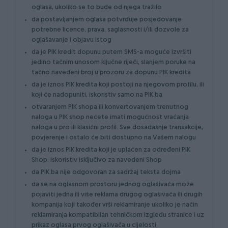
oglasa, ukoliko se to bude od njega tražilo
da postavljanjem oglasa potvrđuje posjedovanje
potrebne licence, prava, saglasnosti i/ili dozvole za
oglašavanje i objavu istog
da je PIK kredit dopunu putem SMS-a moguće izvršiti
jedino tačnim unosom ključne riječi, slanjem poruke na
tačno navedeni broj u prozoru za dopunu PIK kredita
da je iznos PIK kredita koji postoji na njegovom profilu, ili
koji će nadopuniti, iskoristiv samo na PIK.ba
otvaranjem PIK shopa ili konvertovanjem trenutnog
naloga u PIK shop nećete imati mogućnost vraćanja
naloga u pro ili klasični profil. Sve dosadašnje transakcije,
povjerenje i ostalo će biti dostupno na Vašem nalogu
da je iznos PIK kredita koji je uplaćen za određeni PIK
Shop, iskoristiv isključivo za navedeni Shop
da PIK.ba nije odgovoran za sadržaj teksta dojma
da se na oglasnom prostoru jednog oglašivača može
pojaviti jedna ili više reklama drugog oglašivača ili drugih
kompanija koji također vrši reklamiranje ukoliko je način
reklamiranja kompatibilan tehničkom izgledu stranice i uz
prikaz oglasa prvog oglašivača u cijelosti