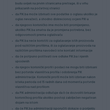
budu uvijek na prvim stranicama pretrage, ili u vrhu
prikazanih na početnoj stranici
da PIK.ba može izbrisati sve podatke o oglasu ukoliko je
oglas nevažeći, a shodno diskrecionoj ocjeni PIK-a
da njegovo korisničko ime može biti promijenjeno,
ukoliko PIK.ba smatra da je promijena potrebna, bez
odgovornosti prema oglašivaču
da PIK.ba neće koristiti za oglašavanje istih proizvoda
pod različitim profilima, ili za oglašavanje proizvoda na
različitim profilima navodeći iste kontakt informacije
da će potpuno poštivati sve odluke PIK.ba i njenih
uposlenih
da njegov korisnički profil i podaci ne mogu biti izbrisani
bez potvrde vlasništva profila i odobrenja PIK
administracije. Korisnički profil može biti izbrisan nakon
isteka perioda od 15 radnih dana od momenta potvrde
vlasništva nad profilom
da PIK administracija odlučuje da li će dozvoliti brisanje
korisničkog profila ukoliko postoji zabilježen negativan
dojam na istom
da će PIK.ba administraciji isporučiti dokaze o porijeklu