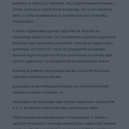
prezime, e-mail, broj telefona, itd.) registrovanih korisnika u
smislu Zakona o zaštiti ličnih podataka, te će biti korišteni
samo u svrhu spajanja kupca i prodavača, kao i korisnika
međusobno.
U svrhu oglašavanja na web sajtu PIK.ba, korisnik se
obavezuje registrovati, te tom prilikom popuniti svoje lične
podatke, kao i podatke za kontakt. Korisnik je odgovoran i
garantuje za istinitost i tačnost popunjenih podataka.
Korisnik registracijom na PIK.ba i unošenjem podataka daje
izričitu saglasnost za obradu ličnih podataka koje unese.
Korisnik je prilikom registracije dužan u bazu PIK.ba unijeti
najmanje dva lična podataka
pogodna za identifikaciju korisnika od strane ovlaštenih
organa u svakom trenutku, te
unošenjem tih podataka daje izričitu saglasnost društvu PIK
d.o.o. za obradu ovih podataka u propisane svrhe.
PIK.ba usluge nisu namijenjene osobama koje, u skladu s
važećim propisima, ne mogu samostalno zaključivati pravne