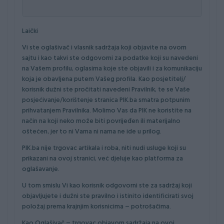
Laički
Vi ste oglašivač i vlasnik sadržaja koji objavite na ovom
sajtu i kao takvi ste odgovorni za podatke koji su navedeni
na Vašem profilu, oglasima koje ste objavili i za komunikaciju
koja je obavljena putem Vašeg profila. Kao posjetitelj/
korisnik dužni ste pročitati navedeni Pravilnik, te se Vaše
posjećivanje/korištenje stranica PIK.ba smatra potpunim
prihvatanjem Pravilnika. Molimo Vas da PIK ne koristite na
način na koji neko može biti povrijeđen ili materijalno
oštećen, jer to ni Vama ni nama ne ide u prilog.
PIK.ba nije trgovac artikala i roba, niti nudi usluge koji su
prikazani na ovoj stranici, već djeluje kao platforma za
oglašavanje.
U tom smislu Vi kao korisnik odgovorni ste za sadržaj koji
objavljujete i dužni ste pravilno i istinito identificirati svoj
položaj prema krajnjim korisnicima – potrošačima.
Kao Oglašivač – trgovac objavom sadržaja na ovoj