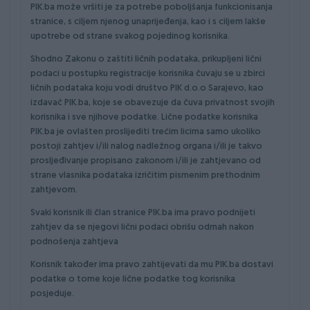
PIK.ba može vršiti je za potrebe poboljšanja funkcionisanja
stranice, s ciljem njenog unaprijeđenja, kao i s ciljem lakše
upotrebe od strane svakog pojedinog korisnika.
Shodno Zakonu o zaštiti ličnih podataka, prikupljeni lični
podaci u postupku registracije korisnika čuvaju se u zbirci
ličnih podataka koju vodi društvo PIK d.o.o Sarajevo, kao
izdavač PIK.ba, koje se obavezuje da čuva privatnost svojih
korisnika i sve njihove podatke. Lične podatke korisnika
PIK.ba je ovlašten proslijediti trećim licima samo ukoliko
postoji zahtjev i/ili nalog nadležnog organa i/ili je takvo
prosljeđivanje propisano zakonom i/ili je zahtjevano od
strane vlasnika podataka izričitim pismenim prethodnim
zahtjevom.
Svaki korisnik ili član stranice PIK.ba ima pravo podnijeti
zahtjev da se njegovi lični podaci obrišu odmah nakon
podnošenja zahtjeva
Korisnik također ima pravo zahtijevati da mu PIK.ba dostavi
podatke o tome koje lične podatke tog korisnika
posjeduje.