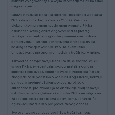
korisnika ovog web sajta, a kojim informacijama PIK.ba samo
osigurava pristup.
Obavještavaju se treća lica, korisnici i posjetitelji web sajta
PIK.ba da je odredbama članova 25. - 27. Zakona o
elektronskom pravnom i poslovnom prometu, PIK.ba
oslobođen svakog oblika odgovornosti za pretragu
sadržaja na virtuelnom oglasniku, privremenom prolaznom
pohranjivanju – cashing, pohranjivanja stranog sadržaja –
hosting na zahtjev korisnika, kao i na eventualno
omogućavanje pristupa informacijama trećih lica – linking.
Također se obavještavaju treća lica da se shodno smislu
usluge PIK.ba, svi eventualni sporovi nastali iz odnosa
korisnika i oglašivača, odnosno svakog trećeg lica (nastali
zbog istinitosti podataka o korisniku ili oglašivaču, sadržaju
ponude, o predmetu i cijeni ponude, naročito o
autentičnosti proizvoda čija se distribucija nudi) rješavaju
isključivo između oglašivača i korisnika. PIK.ba ne odgovara
za bilo koji oblik štete prema trećim licima, korisniku i/ili
oglašivaču, nastale kao posljedica takvog odnosa.
Sve eventualne zahtjeve trećih lica, treća lica mogu