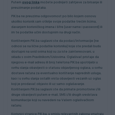
Putem
ovog linka
možete podnijeti zahtjeve za brisanje ili
preuzimanje podataka.
PIK.ba ne preuzima odgovornost po bilo kojem osnovu
ukoliko korisnik sam otkrije svoje podatke trećim licima,
davanjem korisničkog imena i šifre (user name i password) ili
im te podatke učini dostupnim na drugi način.
Korištenjem PIK.ba saglasni ste da podaci/informacije (ne
odnosi se na lične podatke korisnika) koje ste predali budu
dostupni na uvid svima koji su za iste zainteresovani, u
skladu s ovim Pravilnikom/Uslovima. Oglašivač pristaje da
njegovu e-mail adresu ili broj telefona PIK.ba upotrijebi u
svrhu slanja obavijesti o statusu objavljenog oglasa, u svrhu
dostave računa za eventualno korištenje naprednih usluga,
kao i u svrhu slanja ostalih vrsta obavijesti vezanih uz oglas
koji je prodavač objavio ili uz samo oglašavanje.
Korištenjem PIK.ba saglasni ste da primate promotivne i/ili
druge obavijesti putem e-mail, SMS i/ili drugih sredstava
komunikacije koji su navedeni na Vašem oglašivačkom
računu.
Korisnici stranice PIK.ba, u smislu relevantnih zakona smatraju