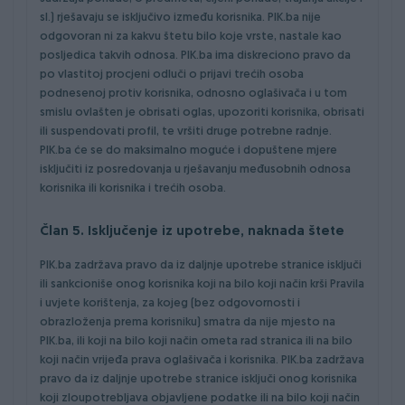
sl.) rješavaju se isključivo između korisnika. PIK.ba nije
odgovoran ni za kakvu štetu bilo koje vrste, nastale kao
posljedica takvih odnosa. PIK.ba ima diskreciono pravo da
po vlastitoj procjeni odluči o prijavi trećih osoba
podnesenoj protiv korisnika, odnosno oglašivača i u tom
smislu ovlašten je obrisati oglas, upozoriti korisnika, obrisati
ili suspendovati profil, te vršiti druge potrebne radnje.
PIK.ba će se do maksimalno moguće i dopuštene mjere
isključiti iz posredovanja u rješavanju međusobnih odnosa
korisnika ili korisnika i trećih osoba.
Član 5. Isključenje iz upotrebe, naknada štete
PIK.ba zadržava pravo da iz daljnje upotrebe stranice isključi
ili sankcioniše onog korisnika koji na bilo koji način krši Pravila
i uvjete korištenja, za kojeg (bez odgovornosti i
obrazloženja prema korisniku) smatra da nije mjesto na
PIK.ba, ili koji na bilo koji način ometa rad stranica ili na bilo
koji način vrijeđa prava oglašivača i korisnika. PIK.ba zadržava
pravo da iz daljnje upotrebe stranice isključi onog korisnika
koji zloupotrebljava objavljene podatke ili na bilo koji način