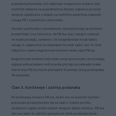
pojedinog korisnika, što uključuje mogućnost pojave više
različitih reklama na pojedinačnoj display oglasnoj poziciji
drugog oglašivača u skladu sa različitim paketima oglasnih
usluga PIK i zvaničnom cjenovniku.
Shodno prethodno navedenom, obavještavaju se korisnici,
posjetitelji i sva treća lica, da PIK.ba, kao i njegov izdavač,
ne nude prodaju, zamjenu i /ili iznajmljivanje ili pak kakvu
uslugu iz oglasa koji su objavljeni na web sajtu, već to čine
isključivo i samo registrovani korisnici web sajta PIK.ba.
Registrovani korisnici koji nude svoje proizvode i postavljaju
oglase prihvatanjem ovih pravila pristaju na naknadu svake
štete koju PIK.ba može pretrpjeti ili pretrpi zbog postupaka
tih korisnika.
Član 3. Korištenje i zaštita podataka
Pri korištenju stranice PIK.ba, dužni ste se koristiti tačnim i
preciznim podacima bilo da se radi o Vašem profilu,
dodanom oglasu ili bilo kojem drugom dijelu stranice. PIK.ba
čini sve kako bi zaštitio privatnost ličnih podataka (ime i