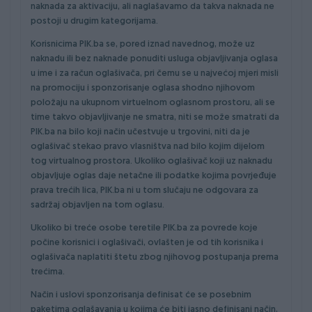
naknada za aktivaciju, ali naglašavamo da takva naknada ne
postoji u drugim kategorijama.
Korisnicima PIK.ba se, pored iznad navednog, može uz
naknadu ili bez naknade ponuditi usluga objavljivanja oglasa
u ime i za račun oglašivača, pri čemu se u najvećoj mjeri misli
na promociju i sponzorisanje oglasa shodno njihovom
položaju na ukupnom virtuelnom oglasnom prostoru, ali se
time takvo objavljivanje ne smatra, niti se može smatrati da
PIK.ba na bilo koji način učestvuje u trgovini, niti da je
oglašivač stekao pravo vlasništva nad bilo kojim dijelom
tog virtualnog prostora. Ukoliko oglašivač koji uz naknadu
objavljuje oglas daje netačne ili podatke kojima povrjeđuje
prava trećih lica, PIK.ba ni u tom slučaju ne odgovara za
sadržaj objavljen na tom oglasu.
Ukoliko bi treće osobe teretile PIK.ba za povrede koje
počine korisnici i oglašivači, ovlašten je od tih korisnika i
oglašivača naplatiti štetu zbog njihovog postupanja prema
trećima.
Način i uslovi sponzorisanja definisat će se posebnim
paketima oglašavanja u kojima će biti jasno definisani način,