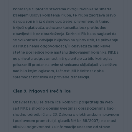
Ponašanje suprotno stavkama ovog Pravilnika se smatra
kršenjem Uslova korištenja PIK.ba, te PIK.ba zadržava pravo
da upozori i/ili iz daljnje upotrebe, privremeno ili trajno,
isključi oglašivača, odnosno korisnika, bez prethodne
obavijesti i bez obrazloženja. Korisnici PIK.ba su saglasni da
se svi kontakti odvijaju isključivo na njihov rizik, te prihvataju
da PIK.ba nema odgovornost i/ili obavezu za bilo kakve
štetne posljedice koje nastanu djelovanjem korisnika. PIK.ba
ne prihvata odgovornost niti garantuje za bilo koji oglas
prikazan ili prodan na ovim stranicama uključujući: vlasništvo
nad bilo kojim oglasom, tačnost i/ili istinitost opisa,
spremnost korisnika da provede transakciju.
Član 9. Prigovori trećih lica
Obavještavaju se treća lica, korisnici i posjetitelji da web
sajt PIK.ba shodno gornjim uvjetima i obrazloženjima, kao i
shodno odredbi člana 23. Zakona o elektronskom i pravnom
i poslovnom prometu (sl. glasnik BiH br. 88/2007), ne snosi
nikakvu odgovornost za informacije unesene od strane