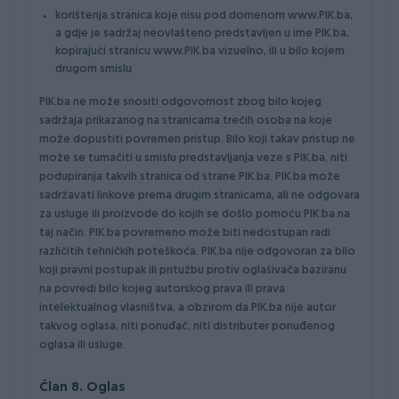
korištenja stranica koje nisu pod domenom www.PIK.ba,
a gdje je sadržaj neovlašteno predstavljen u ime PIK.ba,
kopirajući stranicu www.PIK.ba vizuelno, ili u bilo kojem
drugom smislu
PIK.ba ne može snositi odgovornost zbog bilo kojeg
sadržaja prikazanog na stranicama trećih osoba na koje
može dopustiti povremen pristup. Bilo koji takav pristup ne
može se tumačiti u smislu predstavljanja veze s PIK.ba, niti
podupiranja takvih stranica od strane PIK.ba. PIK.ba može
sadržavati linkove prema drugim stranicama, ali ne odgovara
za usluge ili proizvode do kojih se došlo pomoću PIK.ba na
taj način. PIK.ba povremeno može biti nedostupan radi
različitih tehničkih poteškoća. PIK.ba nije odgovoran za bilo
koji pravni postupak ili pritužbu protiv oglašivača baziranu
na povredi bilo kojeg autorskog prava ili prava
intelektualnog vlasništva, a obzirom da PIK.ba nije autor
takvog oglasa, niti ponuđač, niti distributer ponuđenog
oglasa ili usluge.
Član 8. Oglas