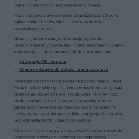
cijena i uvjeti promocije i sponzorisanja oglasa.
PIK.ba zadržava pravo u svakom trenutku bez prethodne
najave izmijeniti način, cijenu i uvijete promocije i
sponzorisanja oglasa.
Aktuelni cjenovnik usluga, informacije o paketima i
kategorijama PIK Shopova, kao i cijene prekomjernih objava i
obnova oglasa, dostupni su na sljedećim stranicama:
Kategorije PIK shopova
Cijene prekomjernih objava i obnova oglasa
Promocija i sponzorisanje oglasa ne podrazumijevaju da je
PIK na bilo koji način oglašivačima prepustio pravo utjecaja
na uređenje i izgled stranice, što uključuje, kako tehničko
uređenje stranice, tako i pravo da sponzori podnose
zahtjeve za uređenjem sadržaja koji će biti objavljen na
svakoj pojedinoj podstranici individualnog oglašivača, a koji
ne predstavlja vlastiti oglas tog sponzora.
PIK je vlasnik virtualnog prostora www.PIK.ba i u tom smislu
samostalno odlučuje o načinu oglašavanja svakog