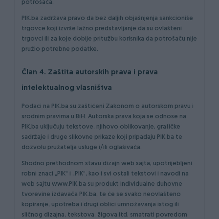
potrošača.
PIK.ba zadržava pravo da bez daljih objašnjenja sankcioniše
trgovce koji izvrše lažno predstavljanje da su ovlašteni
trgovci ili za koje dobije pritužbu korisnika da potrošaču nije
pružio potrebne podatke.
Član 4. Zaštita autorskih prava i prava
intelektualnog vlasništva
Podaci na PIK.ba su zaštićeni Zakonom o autorskom pravu i
srodnim pravima u BiH. Autorska prava koja se odnose na
PIK.ba uključuju tekstove, njihovo oblikovanje, grafičke
sadržaje i druge slikovne prikaze koji pripadaju PIK.ba te
dozvolu pružatelja usluge i/ili oglašivača.
Shodno prethodnom stavu dizajn web sajta, upotrijebljeni
robni znaci „PIK“ i „PIK“, kao i svi ostali tekstovi i navodi na
web sajtu www.PIK.ba su produkt individualne duhovne
tvorevine izdavača PIK.ba, te će se svako neovlašteno
kopiranje, upotreba i drugi oblici umnožavanja istog ili
sličnog dizajna, tekstova, žigova itd, smatrati povredom