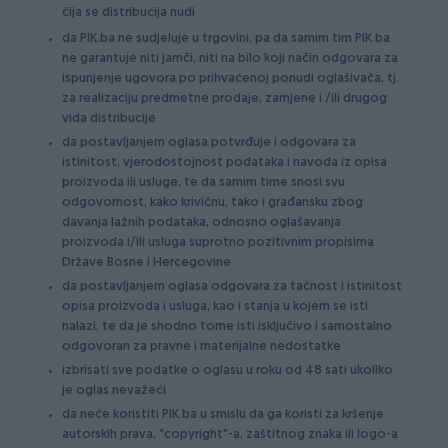
čija se distribucija nudi
da PIK.ba ne sudjeluje u trgovini, pa da samim tim PIK.ba
ne garantuje niti jamči, niti na bilo koji način odgovara za
ispunjenje ugovora po prihvaćenoj ponudi oglašivača, tj.
za realizaciju predmetne prodaje, zamjene i /ili drugog
vida distribucije
da postavljanjem oglasa potvrđuje i odgovara za
istinitost, vjerodostojnost podataka i navoda iz opisa
proizvoda ili usluge, te da samim time snosi svu
odgovornost, kako krivičnu, tako i građansku zbog
davanja lažnih podataka, odnosno oglašavanja
proizvoda i/ili usluga suprotno pozitivnim propisima
Države Bosne i Hercegovine
da postavljanjem oglasa odgovara za tačnost i istinitost
opisa proizvoda i usluga, kao i stanja u kojem se isti
nalazi, te da je shodno tome isti isključivo i samostalno
odgovoran za pravne i materijalne nedostatke
izbrisati sve podatke o oglasu u roku od 48 sati ukoliko
je oglas nevažeći
da neće koristiti PIK.ba u smislu da ga koristi za kršenje
autorskih prava, "copyright"-a, zaštitnog znaka ili logo-a