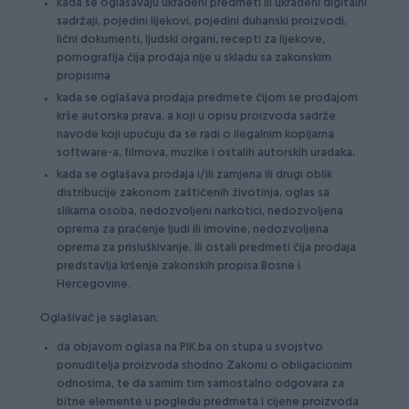
kada se oglašavaju ukradeni predmeti ili ukradeni digitalni
sadržaji, pojedini lijekovi, pojedini duhanski proizvodi,
lični dokumenti, ljudski organi, recepti za lijekove,
pornografija čija prodaja nije u skladu sa zakonskim
propisima
kada se oglašava prodaja predmete čijom se prodajom
krše autorska prava, a koji u opisu proizvoda sadrže
navode koji upućuju da se radi o ilegalnim kopijama
software-a, filmova, muzike i ostalih autorskih uradaka;
kada se oglašava prodaja i/ili zamjena ili drugi oblik
distribucije zakonom zaštićenih životinja, oglas sa
slikama osoba, nedozvoljeni narkotici, nedozvoljena
oprema za praćenje ljudi ili imovine, nedozvoljena
oprema za prisluškivanje, ili ostali predmeti čija prodaja
predstavlja kršenje zakonskih propisa Bosne i
Hercegovine.
Oglašivač je saglasan:
da objavom oglasa na PIK.ba on stupa u svojstvo
ponuditelja proizvoda shodno Zakonu o obligacionim
odnosima, te da samim tim samostalno odgovara za
bitne elemente u pogledu predmeta i cijene proizvoda