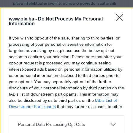
prava intelektualne svojine, odnosno povredom autorskih
prava.
www.olx.ba -
Do Not Process My Personal
Odredba prethodnog stava se ne odnosi na tekstove
Information
pojedinačnih oglasa, pri čemu PIK.ba, napominje se, ne radi o
njegovim navodima, niti daje bilo kakvu garanciju glede
If you wish to opt-out of the sale, sharing to third parties, or
tačnosti, potpunosti, zakonitosti i/ili autentičnosti takvog
processing of your personal or sensitive information for
sadržaja. PIK.ba se izuzima od odgovornosti i/ili
targeted advertising by us, please use the below opt-out
sudjelovanja u eventualnim sporovima u vezi s povredom i
section to confirm your selection. Please note that after your
zaštitom autorskih prava oglašivača na PIK.ba.
opt-out request is processed you may continue seeing
Podaci se mogu koristiti samo na način predviđen ovim
interest-based ads based on personal information utilized by
Pravilnikom. Korištenjem podataka u druge svrhe, kao i
us or personal information disclosed to third parties prior to
kopiranjem, prepisom, distribuisanjem podataka, bez
your opt-out. You may separately opt-out of the further
odobrenja, postupate protivno Zakonu o autorskom pravu i
disclosure of your personal information by third parties on the
srodnim pravima u BiH, te podliježete sankcijama.
IAB’s list of downstream participants. This information may
also be disclosed by us to third parties on the
IAB’s List of
Svaki korisnik odgovara za povredu žiga kao pravo kojim se
Downstream Participants
that may further disclose it to other
štiti znak koji u privrednom prometu služi za razlikovanje
third parties.
robe odnosno usluga jedne fizičke ili pravne osobe od iste
ili slične robe odnosno usluga druge fizičke ili pravne osobe.
Personal Data Processing Opt Outs
Prijavljeni i registrovani žig predstavlja samostalno
imovinsko dobro i svome nositelju daje isključiva prava