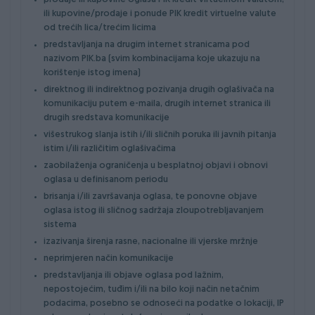
ili kupovine/prodaje i ponude PIK kredit virtuelne valute
od trećih lica/trećim licima
predstavljanja na drugim internet stranicama pod
nazivom PIK.ba (svim kombinacijama koje ukazuju na
korištenje istog imena)
direktnog ili indirektnog pozivanja drugih oglašivača na
komunikaciju putem e-maila, drugih internet stranica ili
drugih sredstava komunikacije
višestrukog slanja istih i/ili sličnih poruka ili javnih pitanja
istim i/ili različitim oglašivačima
zaobilaženja ograničenja u besplatnoj objavi i obnovi
oglasa u definisanom periodu
brisanja i/ili završavanja oglasa, te ponovne objave
oglasa istog ili sličnog sadržaja zloupotrebljavanjem
sistema
izazivanja širenja rasne, nacionalne ili vjerske mržnje
neprimjeren način komunikacije
predstavljanja ili objave oglasa pod lažnim,
nepostojećim, tuđim i/ili na bilo koji način netačnim
podacima, posebno se odnoseći na podatke o lokaciji, IP