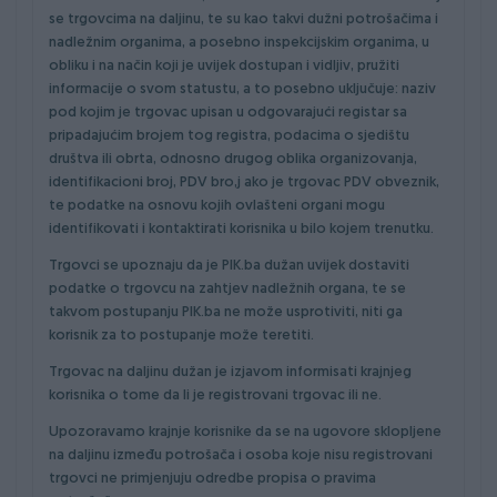
se trgovcima na daljinu, te su kao takvi dužni potrošačima i
nadležnim organima, a posebno inspekcijskim organima, u
obliku i na način koji je uvijek dostupan i vidljiv, pružiti
informacije o svom statustu, a to posebno uključuje: naziv
pod kojim je trgovac upisan u odgovarajući registar sa
pripadajućim brojem tog registra, podacima o sjedištu
društva ili obrta, odnosno drugog oblika organizovanja,
identifikacioni broj, PDV bro,j ako je trgovac PDV obveznik,
te podatke na osnovu kojih ovlašteni organi mogu
identifikovati i kontaktirati korisnika u bilo kojem trenutku.
Trgovci se upoznaju da je PIK.ba dužan uvijek dostaviti
podatke o trgovcu na zahtjev nadležnih organa, te se
takvom postupanju PIK.ba ne može usprotiviti, niti ga
korisnik za to postupanje može teretiti.
Trgovac na daljinu dužan je izjavom informisati krajnjeg
korisnika o tome da li je registrovani trgovac ili ne.
Upozoravamo krajnje korisnike da se na ugovore sklopljene
na daljinu između potrošača i osoba koje nisu registrovani
trgovci ne primjenjuju odredbe propisa o pravima