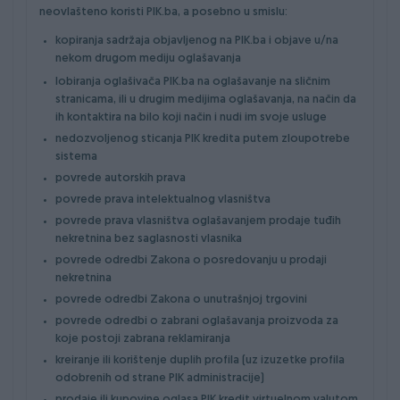
neovlašteno koristi PIK.ba, a posebno u smislu:
kopiranja sadržaja objavljenog na PIK.ba i objave u/na
nekom drugom mediju oglašavanja
lobiranja oglašivača PIK.ba na oglašavanje na sličnim
stranicama, ili u drugim medijima oglašavanja, na način da
ih kontaktira na bilo koji način i nudi im svoje usluge
nedozvoljenog sticanja PIK kredita putem zloupotrebe
sistema
povrede autorskih prava
povrede prava intelektualnog vlasništva
povrede prava vlasništva oglašavanjem prodaje tuđih
nekretnina bez saglasnosti vlasnika
povrede odredbi Zakona o posredovanju u prodaji
nekretnina
povrede odredbi Zakona o unutrašnjoj trgovini
povrede odredbi o zabrani oglašavanja proizvoda za
koje postoji zabrana reklamiranja
kreiranje ili korištenje duplih profila (uz izuzetke profila
odobrenih od strane PIK administracije)
prodaje ili kupovine oglasa PIK kredit virtuelnom valutom,