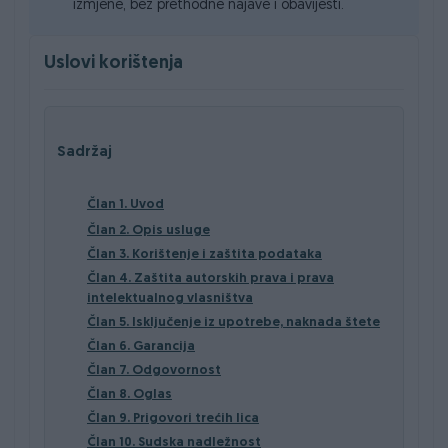
izmjene, bez prethodne najave i obavijesti.
Uslovi korištenja
Sadržaj
Član 1. Uvod
Član 2. Opis usluge
Član 3. Korištenje i zaštita podataka
Član 4. Zaštita autorskih prava i prava
intelektualnog vlasništva
Član 5. Isključenje iz upotrebe, naknada štete
Član 6. Garancija
Član 7. Odgovornost
Član 8. Oglas
Član 9. Prigovori trećih lica
Član 10. Sudska nadležnost