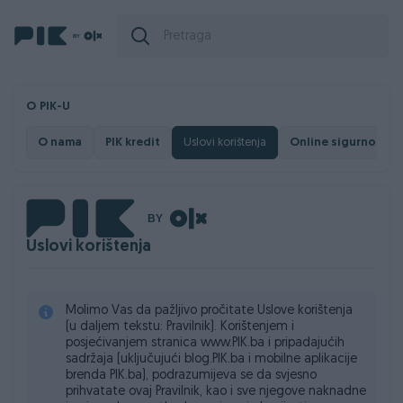
O PIK-U
O nama
PIK kredit
Uslovi korištenja
Online sigurnost
Uslovi korištenja
Molimo Vas da pažljivo pročitate Uslove korištenja
(u daljem tekstu: Pravilnik). Korištenjem i
posjećivanjem stranica www.PIK.ba i pripadajućih
sadržaja (uključujući blog.PIK.ba i mobilne aplikacije
brenda PIK.ba), podrazumijeva se da svjesno
prihvatate ovaj Pravilnik, kao i sve njegove naknadne