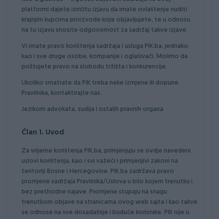
platformi dajete izričitu izjavu da imate ovlaštenje nuditi
krajnjim kupcima proizvode koje objavljujete, te u odnosu
na tu izjavu snosite odgovornost za sadržaj takve izjave.
Vi imate pravo korištenja sadržaja i usluga PIK.ba, jednako
kao i sve druge osobe, kompanije i oglašivači. Molimo da
poštujete pravo na slobodu tržišta i konkurencije.
Ukoliko smatrate da PIK treba neke izmjene ili dopune
Pravilnika, kontaktirajte nas.
Jezikom advokata, sudija i ostalih pravnih organa
Član 1. Uvod
Za vrijeme korištenja PIK.ba, primjenjuju se ovdje navedeni
uslovi korištenja, kao i svi važeći i primjenjivi zakoni na
teritoriji Bosne i Hercegovine. PIK.ba zadržava pravo
promjene sadržaja Pravilnika/Uslova u bilo kojem trenutku i
bez prethodne najave. Promjene stupaju na snagu
trenutkom objave na stranicama ovog web sajta i kao takve
se odnose na sve dosadašnje i buduće korisnike. PIK nije u