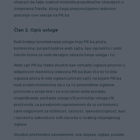
obavezi da šalje svakom korisniku pojedinačne obavijesti o
izmjenama Pravila, zbog čega preporučujemo redovno
praćenje ove sekcije na PIK.ba
Član 2. Opis usluge
Radi boljeg razumijevanja usluge koju PIK.ba pruža,
korisnicima i posjetiteljima web sajta, kao općenito i svim
trećim licima se nudi detaljno obrazloženje usluga i to:
Web sajt PIK.ba treba shvatiti kao virtuelni oglasni prostor u
isključivom vlasništvu izdavača PIK.ba (kao što bi to bila
oglasna ploča ili neki oglasni printani sajt), na kojem PIK.ba
nudi svojim korisnicima da u za to predviđene oglasne
prostore u svoje ime i za svoj račun nude prodaju,
iznajmljivanje, pružanje usluga i/ili potražnju usluga i/ili
proizvoda, sa posebnom napomenom da su svi korisnici
sami odgovorni za istinitost, tačnost, vjerodostojnost, kao
i općenito zakonitost svih navoda iz svakog objavljenog
oglasa.
Shodno prethodno navedenom, sve objave, oglasi, poruke,