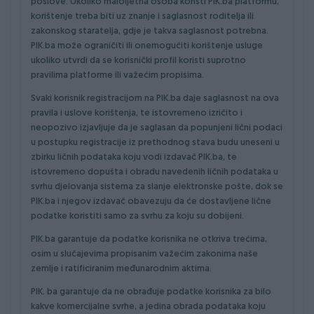
poslove. Ukoliko maloljetna osoba koristi PIK.ba platformu,
korištenje treba biti uz znanje i saglasnost roditelja ili
zakonskog staratelja, gdje je takva saglasnost potrebna.
PIK.ba može ograničiti ili onemogućiti korištenje usluge
ukoliko utvrdi da se korisnički profil koristi suprotno
pravilima platforme ili važećim propisima.
Svaki korisnik registracijom na PIK.ba daje saglasnost na ova
pravila i uslove korištenja, te istovremeno izričito i
neopozivo izjavljuje da je saglasan da popunjeni lični podaci
u postupku registracije iz prethodnog stava budu uneseni u
zbirku ličnih podataka koju vodi izdavač PIK.ba, te
istovremeno dopušta i obradu navedenih ličnih podataka u
svrhu djelovanja sistema za slanje elektronske pošte, dok se
PIK.ba i njegov izdavač obavezuju da će dostavljene lične
podatke koristiti samo za svrhu za koju su dobijeni.
PIK.ba garantuje da podatke korisnika ne otkriva trećima,
osim u slučajevima propisanim važećim zakonima naše
zemlje i ratificiranim međunarodnim aktima.
PIK. ba garantuje da ne obrađuje podatke korisnika za bilo
kakve komercijalne svrhe, a jedina obrada podataka koju